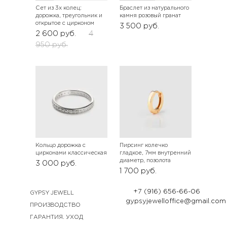
Сет из 3х колец:
Браслет из натурального
дорожка, треугольник и
камня розовый гранат
открытое с цирконом
3 500
руб.
2 600
руб.
4
950
руб.
Кольцо дорожка с
Пирсинг колечко
цирконами классическая
гладкое, 7мм внутренний
диаметр, позолота
3 000
руб.
1 700
руб.
+7 (916) 656-66-06
GYPSY JEWELL
gypsyjewelloffice@gmail.com
ПРОИЗВОДСТВО
ГАРАНТИЯ. УХОД