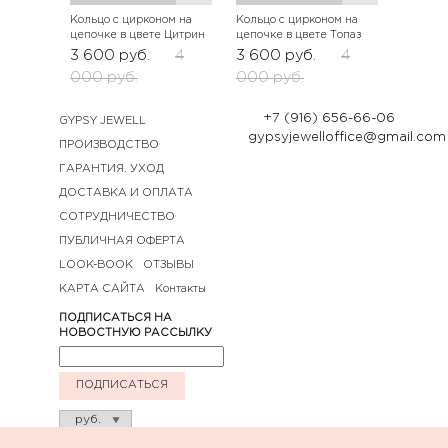
Кольцо с цирконом на
Кольцо с цирконом на
цепочке в цвете Цитрин
цепочке в цвете Топаз
3 600
руб.
4
3 600
руб.
4
000
руб.
000
руб.
+7 (916) 656-66-06
GYPSY JEWELL
gypsyjewelloffice@gmail.com
ПРОИЗВОДСТВО
ГАРАНТИЯ. УХОД
ДОСТАВКА И ОПЛАТА
СОТРУДНИЧЕСТВО
ПУБЛИЧНАЯ ОФЕРТА
LOOK-BOOK
ОТЗЫВЫ
КАРТА САЙТА
Контакты
ПОДПИСАТЬСЯ НА
НОВОСТНУЮ РАССЫЛКУ
ПОДПИСАТЬСЯ