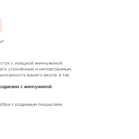
й"
лстук с изящной жемчужиной
 его утончённым и неповторимым.
ысканность вашего вкуса, а так
воздиками с жемчужиной
.
ебра с родиевым покрытием.