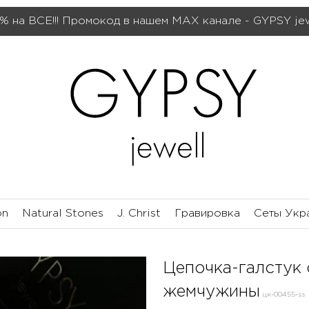
% на ВСЕ!!! Промокод в нашем МАХ канале - GYPSY je
on
Natural Stones
J. Christ
Гравировка
Сеты Укр
Цепочка-галстук 
жемчужины
цк-00455-ss