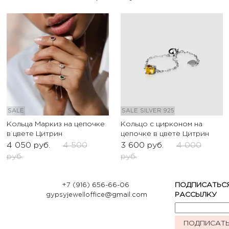
SALE
SALE
SILVER 925
Кольца Маркиз на цепочке
Кольцо с цирконом на
в цвете Цитрин
цепочке в цвете Цитрин
4 050
руб.
4 500
3 600
руб.
4 000
руб.
руб.
+7 (916) 656-66-06
ПОДПИСАТЬС
gypsyjewelloffice@gmail.com
РАССЫЛКУ
ПОДПИСАТ