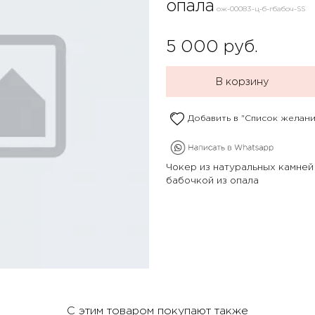
опала
ож-00083-ц-б-гбабоч-SS
5 000
руб.
В корзину
Добавить в "Список желани
Чокер из натуральных камней
бабочкой из опала
С этим товаром покупают также