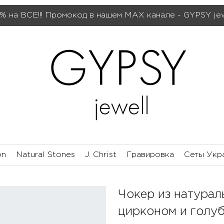
% на ВСЕ!!! Промокод в нашем МАХ канале - GYPSY je
on
Natural Stones
J. Christ
Гравировка
Сеты Укр
Чокер из натурал
цирконом и голуб