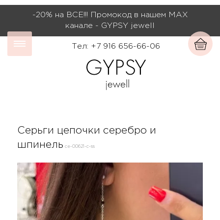
-20% на ВСЕ!!! Промокод в нашем МАХ
канале - GYPSY jewell
Тел: +7 916 656-66-06
Серьги цепочки серебро и
шпинель
се-00621-c-ss