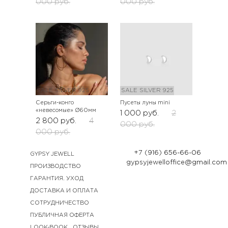
000
руб.
000
руб.
SALE
SILVER 925
SALE
SILVER 925
Серьги-конго
Пусеты луны mini
«невесомые» Ø60мм
1 000
руб.
2
2 800
руб.
4
000
руб.
000
руб.
+7 (916) 656-66-06
GYPSY JEWELL
gypsyjewelloffice@gmail.com
ПРОИЗВОДСТВО
ГАРАНТИЯ. УХОД
ДОСТАВКА И ОПЛАТА
СОТРУДНИЧЕСТВО
ПУБЛИЧНАЯ ОФЕРТА
LOOK-BOOK
ОТЗЫВЫ