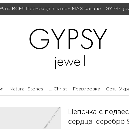
% на ВСЕ!!! Промокод в нашем МАХ канале - GYPSY je
on
Natural Stones
J. Christ
Гравировка
Сеты Укр
Цепочка с подвес
сердца, серебро 