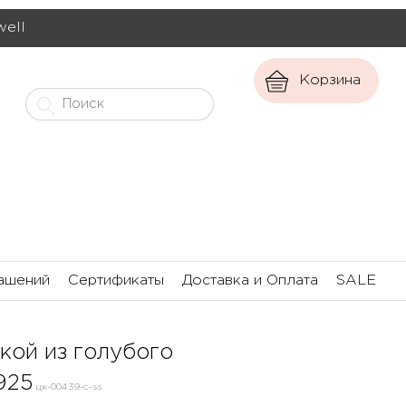
well
Корзина
ашений
Сертификаты
Доставка и Оплата
SALE
кой из голубого
925
цк-00439-c-ss