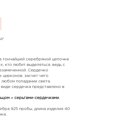
й"
а тончайшей серебряной цепочке
х, кто любит выделяться, ведь с
незамеченной. Сердечко
 цирконов, засчет чего
 любом попадании света.
 виде сердечка представлено в
ьцом
и
серьгами-сердечками
.
бра 925 пробы, длина изделия 40
чка.