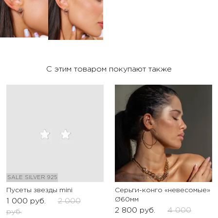
С этим товаром покупают также
SALE
SILVER 925
SALE
SILVER 925
Пусеты звезды mini
Серьги-конго «невесомые»
Ø60мм
1 000
руб.
2 000
2 800
руб.
4 000
руб.