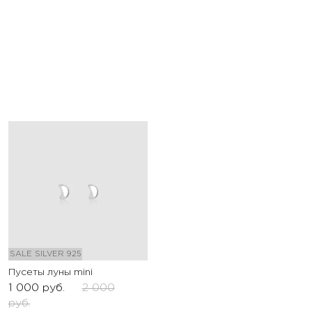
SALE
SILVER 925
Пусеты луны mini
1 000
руб.
2 000
руб.