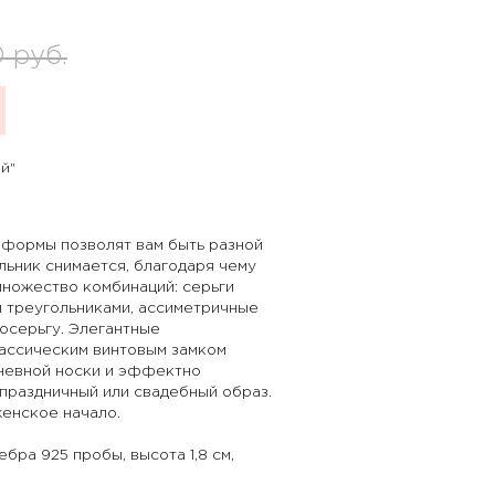
0
руб.
й"
 формы позволят вам быть разной
льник снимается, благодаря чему
множество комбинаций: серьги
и треугольниками, ассиметричные
носерьгу. Элегантные
лассическим винтовым замком
дневной носки и эффектно
праздничный или свадебный образ.
женское начало.
ра 925 пробы, высота 1,8 см,