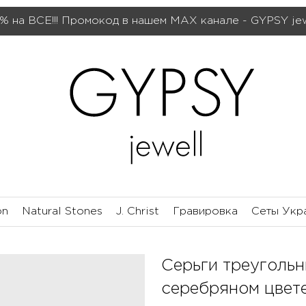
% на ВСЕ!!! Промокод в нашем МАХ канале - GYPSY je
on
Natural Stones
J. Christ
Гравировка
Сеты Укр
Серьги треуголь
серебряном цвет