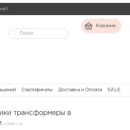
well
Корзина
ашений
Сертификаты
Доставка и Оплата
SALE
ники трансформеры в
е
се-00581-с-SS