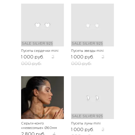
SALE
SILVER 925
SALE
SILVER 925
Пусеты сердечки mini
Пусеты звезды mini
1 000
руб.
2
1 000
руб.
2
000
руб.
000
руб.
SALE
SILVER 925
SALE
SILVER 925
Серьги-конго
Пусеты луны mini
«невесомые» Ø60мм
1 000
руб.
2
2 800
руб.
4