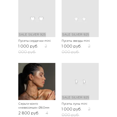
SALE
SILVER 925
SALE
SILVER 925
Пусеты сердечки mini
Пусеты звезды mini
1 000
руб.
2
1 000
руб.
2
000
руб.
000
руб.
SALE
SILVER 925
SALE
SILVER 925
Серьги-конго
Пусеты луны mini
«невесомые» Ø60мм
1 000
руб.
2
2 800
руб.
4
000
руб.