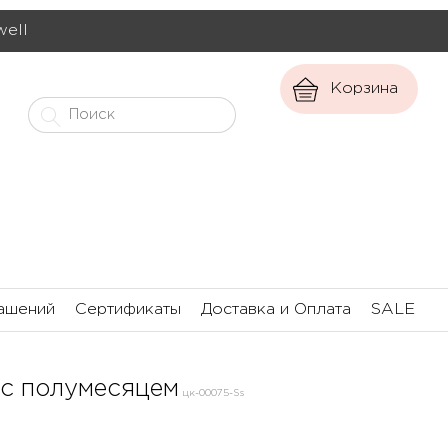
well
Корзина
ашений
Сертификаты
Доставка и Оплата
SALE
 с полумесяцем
цк-00075-Ss