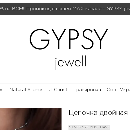
% на ВСЕ!!! Промокод в нашем МАХ канале - GYPSY je
on
Natural Stones
J. Christ
Гравировка
Сеты Укр
Цепочка двойная
SILVER 925
MUST HAVE