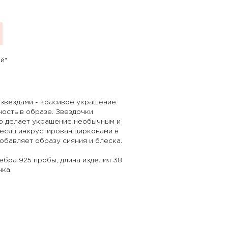
й"
 звездами - красивое украшение
ность в образе. Звездочки
то делает украшение необычным и
Месяц инкрустирован цирконами в
добавляет образу сияния и блеска.
бра 925 пробы, длина изделия 38
чка.